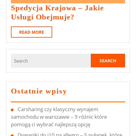
stycznia
Spedycja Krajowa – Jakie
2023
Spedycja
Usługi Obejmuje?
Krajowa
READ
READ MORE
–
MORE
Jakie
Usługi
Search
Obejmuje?
for:
Ostatnie wpisy
Carsharing czy klasyczny wynajem
samochodu w warszawie – 9 różnic które
pomogą ci wybrać najlepszą opcję
Dywaniki do i10 na allegro – 5 pułapek, które