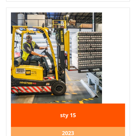
15
15
sty
15
stycznia
stycznia
2023
2023
15
2023