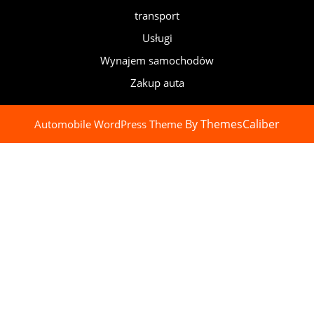
transport
Usługi
Wynajem samochodów
Zakup auta
By ThemesCaliber
Automobile WordPress Theme
Scroll
Up