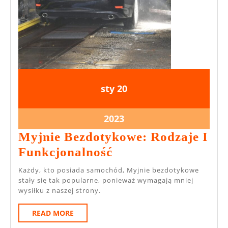
20
20
sty
20
stycznia
stycznia
2023
2023
20
2023
stycznia
Myjnie Bezdotykowe: Rodzaje I
2023
Myjnie
Funkcjonalność
Bezdotykowe:
Każdy, kto posiada samochód, Myjnie bezdotykowe
Rodzaje
stały się tak popularne, ponieważ wymagają mniej
wysiłku z naszej strony.
I
Funkcjonalność
READ
READ MORE
MORE