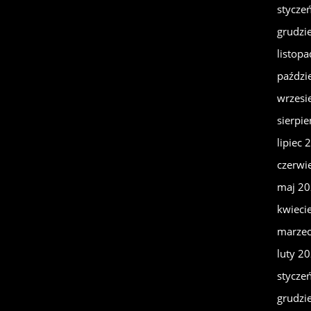
stycze
grudzi
listop
paździ
wrzesi
sierpi
lipiec 
czerwi
maj 2
kwieci
marze
luty 2
stycze
grudzi