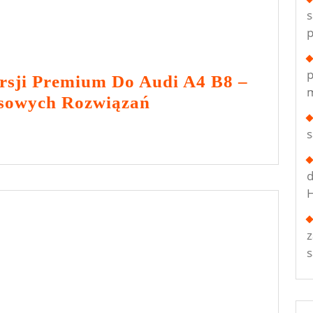
s
p
p
sji Premium Do Audi A4 B8 –
m
Dywaniki
sowych Rozwiązań
W
Wersji
Premium
d
Do
H
Audi
A4
B8
–
Recenzja
Luksusowych