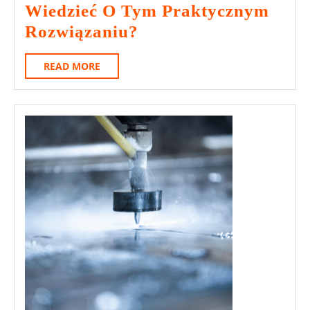
2024
Wiedzieć O Tym Praktycznym
Żetony
Rozwiązaniu?
Na
READ
READ MORE
Myjnie
MORE
–
Co
Warto
Wiedzieć
O
Tym
Praktycznym
Rozwiązaniu?