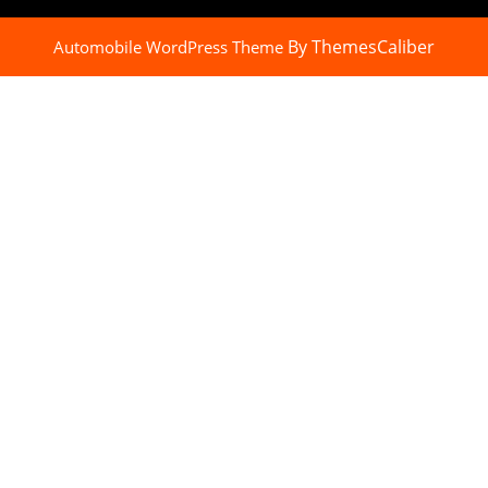
By ThemesCaliber
Automobile WordPress Theme
Scroll
Up