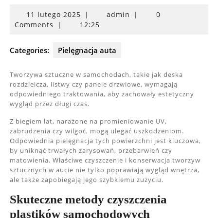
11
11 lutego 2025
|
admin
|
0
lutego
Comments
|
12:25
2025
Categories:
Pielęgnacja auta
Tworzywa sztuczne w samochodach, takie jak deska
rozdzielcza, listwy czy panele drzwiowe, wymagają
odpowiedniego traktowania, aby zachowały estetyczny
wygląd przez długi czas.
Z biegiem lat, narażone na promieniowanie UV,
zabrudzenia czy wilgoć, mogą ulegać uszkodzeniom.
Odpowiednia pielęgnacja tych powierzchni jest kluczowa,
by uniknąć trwałych zarysowań, przebarwień czy
matowienia. Właściwe czyszczenie i konserwacja tworzyw
sztucznych w aucie nie tylko poprawiają wygląd wnętrza,
ale także zapobiegają jego szybkiemu zużyciu.
Skuteczne metody czyszczenia
plastików samochodowych