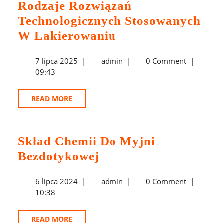
Rodzaje Rozwiązań
Technologicznych Stosowanych
Rodzaje
W Lakierowaniu
Rozwiązań
7
admin
7 lipca 2025
|
admin
|
0 Comment
|
Technologicznych
lipca
09:43
Stosowanych
2025
W
READ
READ MORE
Lakierowaniu
MORE
Skład Chemii Do Myjni
Skład
Bezdotykowej
Chemii
6
admin
6 lipca 2024
|
admin
|
0 Comment
|
Do
lipca
10:38
Myjni
2024
Bezdotykowej
READ
READ MORE