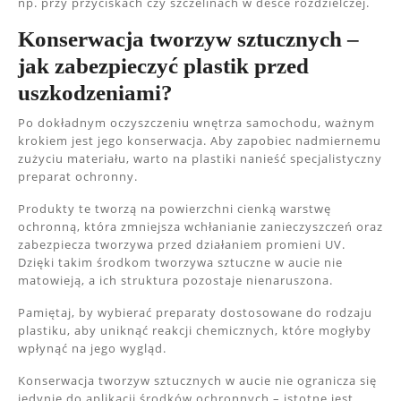
np. przy przyciskach czy szczelinach w desce rozdzielczej.
Konserwacja tworzyw sztucznych –
jak zabezpieczyć plastik przed
uszkodzeniami?
Po dokładnym oczyszczeniu wnętrza samochodu, ważnym
krokiem jest jego konserwacja. Aby zapobiec nadmiernemu
zużyciu materiału, warto na plastiki nanieść specjalistyczny
preparat ochronny.
Produkty te tworzą na powierzchni cienką warstwę
ochronną, która zmniejsza wchłanianie zanieczyszczeń oraz
zabezpiecza tworzywa przed działaniem promieni UV.
Dzięki takim środkom tworzywa sztuczne w aucie nie
matowieją, a ich struktura pozostaje nienaruszona.
Pamiętaj, by wybierać preparaty dostosowane do rodzaju
plastiku, aby uniknąć reakcji chemicznych, które mogłyby
wpłynąć na jego wygląd.
Konserwacja tworzyw sztucznych w aucie nie ogranicza się
jedynie do aplikacji środków ochronnych – istotne jest