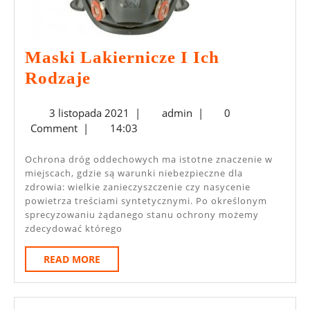
Maski Lakiernicze I Ich
Maski
Rodzaje
Lakiernicze
3
admin
3 listopada 2021
|
admin
|
0
I
listopada
Comment
|
14:03
Ich
2021
Rodzaje
Ochrona dróg oddechowych ma istotne znaczenie w
miejscach, gdzie są warunki niebezpieczne dla
zdrowia: wielkie zanieczyszczenie czy nasycenie
powietrza treściami syntetycznymi. Po określonym
sprecyzowaniu żądanego stanu ochrony możemy
zdecydować którego
READ
READ MORE
MORE