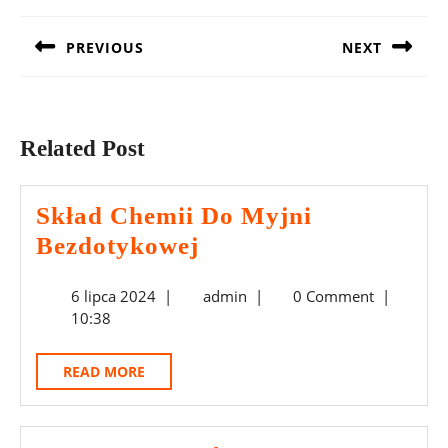
wpisu
PREVIOUS
NEXT
Previous
Next
post:
post:
Related Post
Skład Chemii Do Myjni
Skład
Bezdotykowej
Chemii
6
admin
6 lipca 2024
|
admin
|
0 Comment
|
Do
lipca
10:38
Myjni
2024
Bezdotykowej
READ
READ MORE
MORE