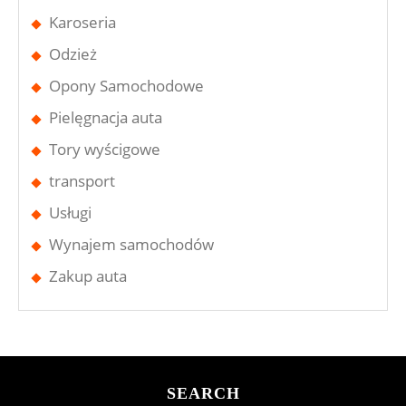
Karoseria
Odzież
Opony Samochodowe
Pielęgnacja auta
Tory wyścigowe
transport
Usługi
Wynajem samochodów
Zakup auta
SEARCH