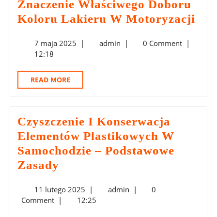
Znaczenie Właściwego Doboru
Zna
Koloru Lakieru W Motoryzacji
Wła
7
admin
7 maja 2025
|
admin
|
0 Comment
|
Dob
maja
12:18
Kol
2025
Lak
READ
READ MORE
W
MORE
Mot
Czyszczenie I Konserwacja
Elementów Plastikowych W
Samochodzie – Podstawowe
Czyszczenie
Zasady
I
11
admin
11 lutego 2025
|
admin
|
0
Konserwacja
lutego
Comment
|
12:25
Elementów
2025