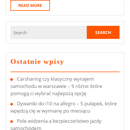
Plastikowych
READ
READ MORE
W
MORE
Samochodzie
–
Search
for:
Podstawowe
Zasady
Ostatnie wpisy
Carsharing czy klasyczny wynajem
samochodu w warszawie – 9 różnic które
pomogą ci wybrać najlepszą opcję
Dywaniki do i10 na allegro – 5 pułapek, które
wpędzą cię w wymianę po miesiącu
Pole widzenia a bezpieczeństwo jazdy
samochodem