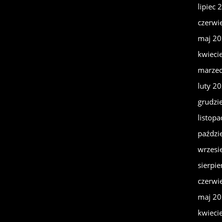
lipiec 
czerwi
maj 2
kwieci
marze
luty 2
grudzi
listop
paździ
wrzesi
sierpi
czerwi
maj 2
kwieci