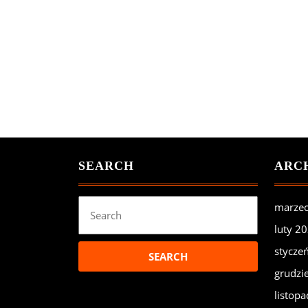
SEARCH
ARC
Search
marze
for:
luty 2
stycze
grudzi
listop