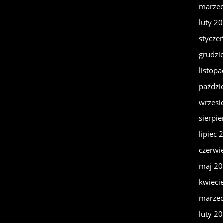
marze
luty 2
stycze
grudzi
listop
paździ
wrzesi
sierpi
lipiec 
czerwi
maj 2
kwieci
marze
luty 2