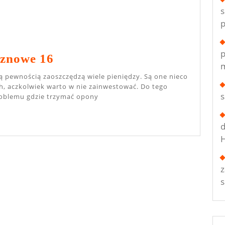
s
p
p
Opony
znowe 16
m
Wieloseoznowe
16
, aczkolwiek warto w nie zainwestować. Do tego
roblemu gdzie trzymać opony
d
H