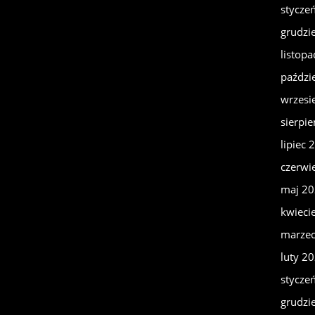
stycze
grudzi
listop
paździ
wrzesi
sierpi
lipiec 
czerwi
maj 2
kwieci
marze
luty 2
stycze
grudzi