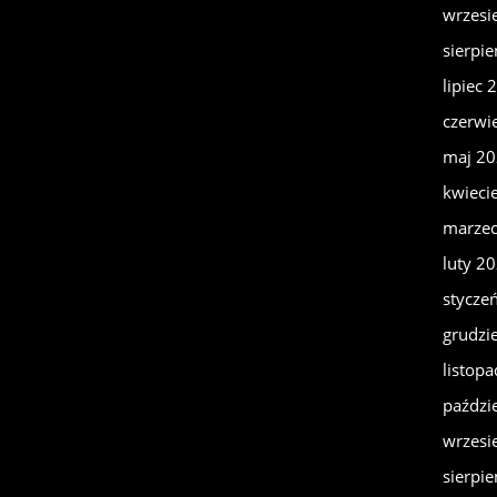
wrzesi
sierpi
lipiec 
czerwi
maj 2
kwieci
marze
luty 2
stycze
grudzi
listop
paździ
wrzesi
sierpi