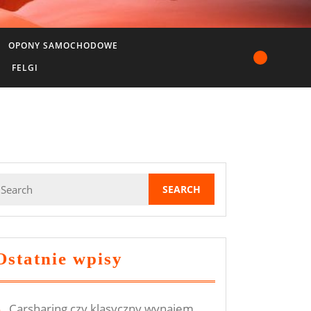
OPONY SAMOCHODOWE
FELGI
earch
or:
Ostatnie wpisy
Carsharing czy klasyczny wynajem