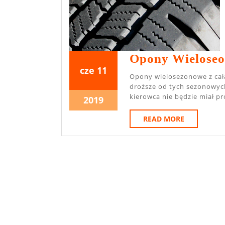
Opony Wieloseo
11
11
cze
11
Opony wielosezonowe z całą pewnością zaoszczędzą wiele pieniędzy. Są one nieco
czerwca
czerwca
droższe od tych sezonowych
2019
2019
kierowca nie będzie miał p
11
2019
czerwca
READ
READ MORE
2019
MORE