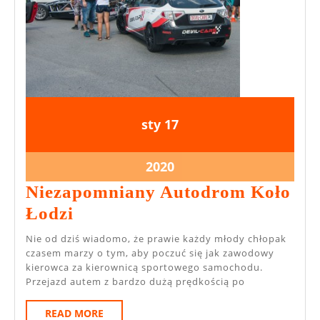
17
17
sty
17
stycznia
stycznia
2020
2020
17
2020
stycznia
Niezapomniany Autodrom Koło
2020
Niezapomniany
Łodzi
Autodrom
Nie od dziś wiadomo, że prawie każdy młody chłopak
Koło
czasem marzy o tym, aby poczuć się jak zawodowy
kierowca za kierownicą sportowego samochodu.
Łodzi
Przejazd autem z bardzo dużą prędkością po
READ
READ MORE