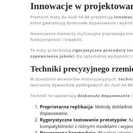
Innowacje w projektowan
Premium maty do Audi A4 B8 prezentują
innowacj
które gwarantują doskonałe dopasowanie i wykoń
Nowoczesne elementy stylizacyjne poprawiają est
funkcjonalność i trwałość.
Te maty przechodzą
rigorystyczne procedury t
zapewnienia jakości
dla optymalnej wydajności i
Techniki precyzyjnego rzemi
W dziedzinie akcesoriów motoryzacyjnych,
techni
tworzeniu dywaników podłogowych do Audi A4 B8
Techniki te zapewniają
doskonałe dopasowanie
i
Proprietarna replikacja
: Metody dokładnie
dopasowanie.
Rygorystyczne testowanie prototypów
: K
kompatybilności z różnymi modelami i wypo
Nowoczesna konstrukcja
: Wysokiej jakośc