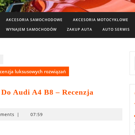
AKCESORIA SAMOCHODOWE
AKCESORIA MOTOCYKLOWE
WYNAJEM SAMOCHODÓW
ZAKUP AUTA
AUTO SERWIS
e
ecenzja luksusowych rozwiązań
Do Audi A4 B8 – Recenzja
mments
|
07:59