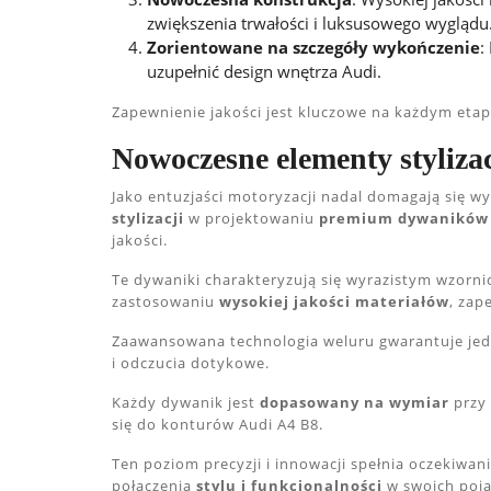
zwiększenia trwałości i luksusowego wyglądu
Zorientowane na szczegóły wykończenie
:
uzupełnić design wnętrza Audi.
Zapewnienie jakości jest kluczowe na każdym etap
Nowoczesne elementy stylizac
Jako entuzjaści motoryzacji nadal domagają się w
stylizacji
w projektowaniu
premium dywaników
jakości.
Te dywaniki charakteryzują się wyrazistym wzorni
zastosowaniu
wysokiej jakości materiałów
, zap
Zaawansowana technologia weluru gwarantuje jed
i odczucia dotykowe.
Każdy dywanik jest
dopasowany na wymiar
przy 
się do konturów Audi A4 B8.
Ten poziom precyzji i innowacji spełnia oczekiwa
połączenia
stylu i funkcjonalności
w swoich poja