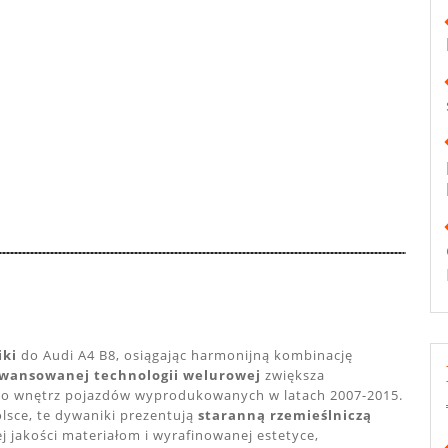
ki
do Audi A4 B8, osiągając harmonijną kombinację
wansowanej technologii welurowej
zwiększa
do wnętrz pojazdów wyprodukowanych w latach 2007-2015.
lsce, te dywaniki prezentują
staranną rzemieślniczą
ej jakości materiałom i wyrafinowanej estetyce,