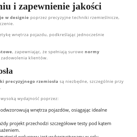
iu i zapewnienie jakości
e w designie
poprzez precyzyjne techniki rzemieślnicze,
czenie.
etykę wnętrza pojazdu, podkreślając jednocześnie
estowe
, zapewniając, że spełniają surowe
normy
 zadowolenia klientów.
osła
ki precyzyjnego rzemiosła
są niezbędne, szczególnie przy
.
 wysoką wydajność poprzez:
 odwzorowują wnętrza pojazdów, osiągając idealne
ażdy projekt przechodzi szczegółowe testy pod kątem
sażeniem.
i materiał welurowy jest wykorzystywany w celu