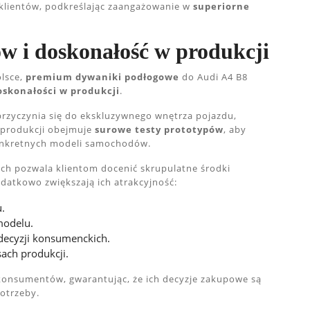
ę klientów, podkreślając zaangażowanie w
superiorne
w i doskonałość w produkcji
olsce,
premium dywaniki podłogowe
do Audi A4 B8
oskonałości w produkcji
.
 przyczynia się do ekskluzywnego wnętrza pojazdu,
 produkcji obejmuje
surowe testy prototypów
, aby
onkretnych modeli samochodów.
ch pozwala klientom docenić skrupulatne środki
datkowo zwiększają ich atrakcyjność:
.
modelu.
decyzji konsumenckich.
ach produkcji.
 konsumentów, gwarantując, że ich decyzje zakupowe są
otrzeby.