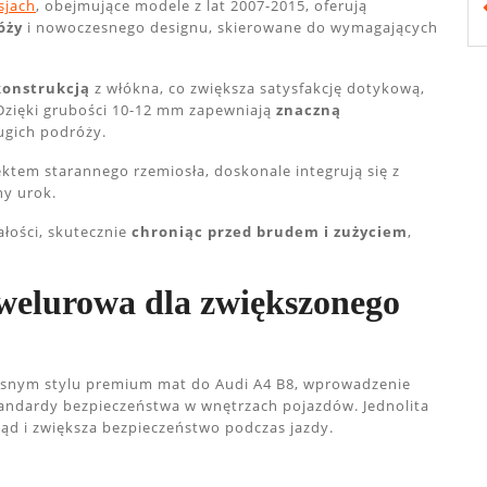
sjach
, obejmujące modele z lat 2007-2015, oferują
óży
i nowoczesnego designu, skierowane do wymagających
konstrukcją
z włókna, co zwiększa satysfakcję dotykową,
Dzięki grubości 10-12 mm zapewniają
znaczną
ugich podróży.
ktem starannego rzemiosła, doskonale integrują się z
ny urok.
ałości, skutecznie
chroniąc przed brudem i zużyciem
,
welurowa dla zwiększonego
esnym stylu premium mat do Audi A4 B8, wprowadzenie
andardy bezpieczeństwa w wnętrzach pojazdów. Jednolita
d i zwiększa bezpieczeństwo podczas jazdy.