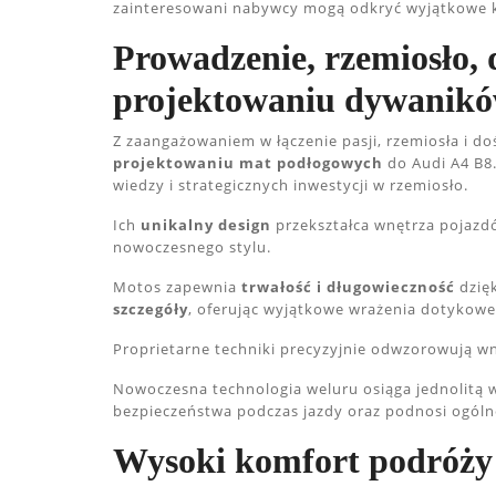
zainteresowani nabywcy mogą odkryć wyjątkowe kor
Prowadzenie, rzemiosło,
projektowaniu dywanik
Z zaangażowaniem w łączenie pasji, rzemiosła i d
projektowaniu mat podłogowych
do Audi A4 B8
wiedzy i strategicznych inwestycji w rzemiosło.
Ich
unikalny design
przekształca wnętrza pojazd
nowoczesnego stylu.
Motos zapewnia
trwałość i długowieczność
dzięk
szczegóły
, oferując wyjątkowe wrażenia dotykowe
Proprietarne techniki precyzyjnie odwzorowują w
Nowoczesna technologia weluru osiąga jednolitą w
bezpieczeństwa podczas jazdy oraz podnosi ogóln
Wysoki komfort podróży