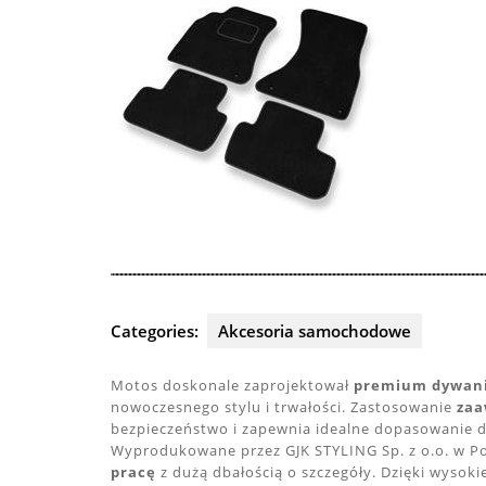
Categories:
Akcesoria samochodowe
Motos doskonale zaprojektował
premium dywani
nowoczesnego stylu i trwałości. Zastosowanie
zaa
bezpieczeństwo i zapewnia idealne dopasowanie 
Wyprodukowane przez GJK STYLING Sp. z o.o. w Po
pracę
z dużą dbałością o szczegóły. Dzięki wysoki