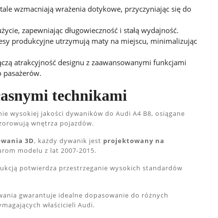
etale wzmacniają wrażenia dotykowe, przyczyniając się do
życie, zapewniając długowieczność i stałą wydajność.
cesy produkcyjne utrzymują maty na miejscu, minimalizując
łączą atrakcyjność designu z zaawansowanymi funkcjami
o pasażerów.
łasnymi technikami
ie wysokiej jakości dywaników do Audi A4 B8, osiągane
wzorowują wnętrza pojazdów.
owania 3D
, każdy dywanik jest
projektowany na
rom modelu z lat 2007-2015.
ukcją potwierdza przestrzeganie wysokich standardów
owania gwarantuje idealne dopasowanie do różnych
magających właścicieli Audi.