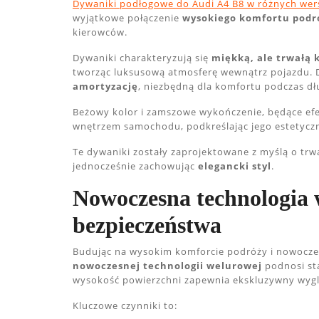
Dywaniki podłogowe do Audi A4 B8 w różnych wer
wyjątkowe połączenie
wysokiego komfortu podr
kierowców.
Dywaniki charakteryzują się
miękką, ale trwałą 
tworząc luksusową atmosferę wewnątrz pojazdu. 
amortyzację
, niezbędną dla komfortu podczas dł
Beżowy kolor i zamszowe wykończenie, będące efe
wnętrzem samochodu, podkreślając jego estetycz
Te dywaniki zostały zaprojektowane z myślą o trw
jednocześnie zachowując
elegancki styl
.
Nowoczesna technologia 
bezpieczeństwa
Budując na wysokim komforcie podróży i nowocz
nowoczesnej technologii welurowej
podnosi st
wysokość powierzchni zapewnia ekskluzywny wyglą
Kluczowe czynniki to: