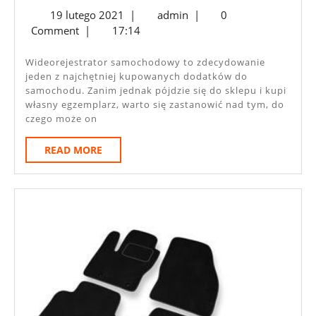
19
admin
19 lutego 2021
|
admin
|
0
Mieć
lutego
Comment
|
17:14
Wideorejestrator
2021
Samochodowy?
Wideorejestrator samochodowy to zdecydowanie
jeden z najchętniej kupowanych dodatków do
samochodu. Zanim jednak pójdzie się do sklepu i kupi
własny egzemplarz, warto się zastanowić nad tym, do
czego może on
READ
READ MORE
MORE