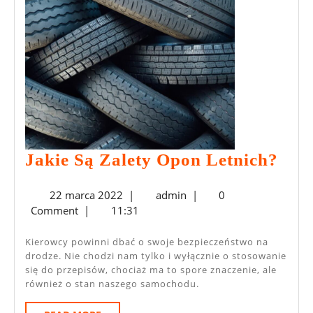
Forda
Kuga
Jaki
Jakie Są Zalety Opon Letnich?
Są
22
admin
22 marca 2022
|
admin
|
0
Zale
marca
Comment
|
11:31
Opo
2022
Let
Kierowcy powinni dbać o swoje bezpieczeństwo na
drodze. Nie chodzi nam tylko i wyłącznie o stosowanie
się do przepisów, chociaż ma to spore znaczenie, ale
również o stan naszego samochodu.