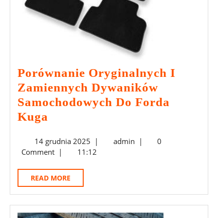
Porównanie Oryginalnych I
Zamiennych Dywaników
Samochodowych Do Forda
Porównanie
Kuga
Oryginalnych
14
admin
14 grudnia 2025
|
admin
|
0
I
grudnia
Comment
|
11:12
Zamiennych
2025
Dywaników
READ
READ MORE
Samochodowych
MORE
Do