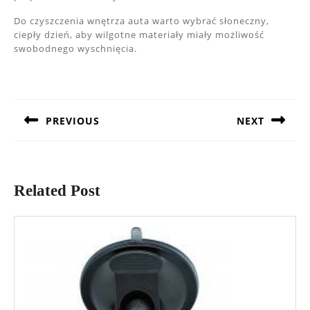
Do czyszczenia wnętrza auta warto wybrać słoneczny,
ciepły dzień, aby wilgotne materiały miały możliwość
swobodnego wyschnięcia.
Nawigacja
wpisu
PREVIOUS
NEXT
Previous
Next
post:
post:
Related Post