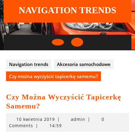
Skip
NAVIGATION TRENDS
to
content
Open
Button
Navigation trends
Akcesoria samochodowe
Czy można wyczyścić tapicerkę samemu?
Czy Można Wyczyścić Tapicerkę
Samemu?
10
10 kwietnia 2019
|
admin
|
0
kwietnia
Comments
|
14:59
2019