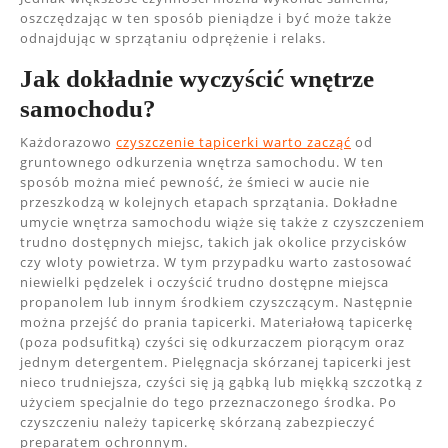
oszczędzając w ten sposób pieniądze i być może także
odnajdując w sprzątaniu odprężenie i relaks.
Jak dokładnie wyczyścić wnętrze
samochodu?
Każdorazowo
czyszczenie tapicerki warto zacząć
od
gruntownego odkurzenia wnętrza samochodu. W ten
sposób można mieć pewność, że śmieci w aucie nie
przeszkodzą w kolejnych etapach sprzątania. Dokładne
umycie wnętrza samochodu wiąże się także z czyszczeniem
trudno dostępnych miejsc, takich jak okolice przycisków
czy wloty powietrza. W tym przypadku warto zastosować
niewielki pędzelek i oczyścić trudno dostępne miejsca
propanolem lub innym środkiem czyszczącym. Następnie
można przejść do prania tapicerki. Materiałową tapicerkę
(poza podsufitką) czyści się odkurzaczem piorącym oraz
jednym detergentem. Pielęgnacja skórzanej tapicerki jest
nieco trudniejsza, czyści się ją gąbką lub miękką szczotką z
użyciem specjalnie do tego przeznaczonego środka. Po
czyszczeniu należy tapicerkę skórzaną zabezpieczyć
preparatem ochronnym.