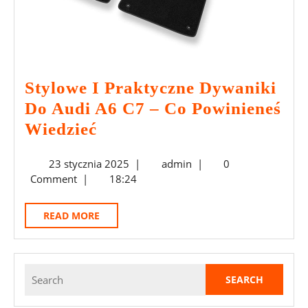
Stylowe I Praktyczne Dywaniki
Do Audi A6 C7 – Co Powinieneś
Stylowe
Wiedzieć
I
23
admin
23 stycznia 2025
|
admin
|
0
Praktyczne
stycznia
Comment
|
18:24
Dywaniki
2025
Do
READ
READ MORE
Audi
MORE
A6
C7
Search
for:
–