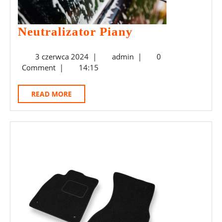
Neutralizator
Neutralizator Piany
Piany
3
admin
3 czerwca 2024
|
admin
|
0
czerwca
Comment
|
14:15
2024
READ
READ MORE
MORE