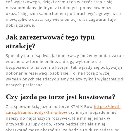
coś wyjątkowego, dzięki czemu ten wieczór stanie się
niezapomniany. Jednym z trafionych pomysłów może
okazać się jazda samochodem po torach wyścigowych, co
niewątpliwie dostarczy wielu emocji oraz zagwarantuje
dobrą zabawę.
Jak zarezerwować tego typu
atrakcję?
Sposoby na to są dwa. Jako pierwszy możemy podać zakup
vouchera w formie online, a drugą wybranie się
bezpośrednio na tor, na którym takie jazdy się odbywają i
dokonanie rezerwacji osobiście. To, na którą z wyżej
wymienionych się zdecydujemy zależy tylko i wyłącznie od
naszych preferencji.
Czy jazda po torze jest kosztowna?
Z całą pewnością jazda po torze KTM X Bow
https://devil-
cars.pl/samochody/ktm-x-bow
czy innym pojazdem nie
należy do najtańszych rozrywek. Nie mniej jednak w
przypadku grupy osób, która będzie chciała z niej
skorzystać może okazać się, że będzie to dużo tańsze. W