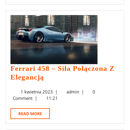
Przyciąga
MORE
Uwagę
Ferrari 458 – Siła Połączona Z
Ferrari
Elegancją
458
1
admin
1 kwietnia 2023
|
admin
|
0
–
kwietnia
Comment
|
11:21
Siła
2023
Połączona
READ
READ MORE
Z
MORE
Elegancją