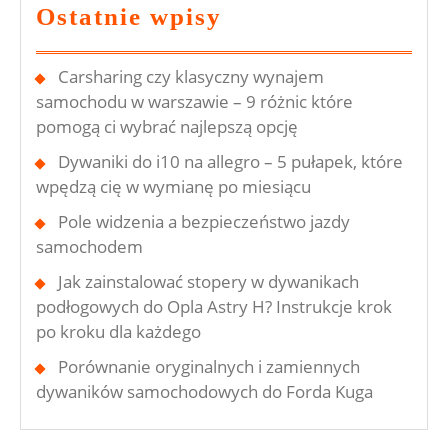
Ostatnie wpisy
Pomogą
Ci
Carsharing czy klasyczny wynajem
Wybrać
samochodu w warszawie – 9 różnic które
Najlepszą
pomogą ci wybrać najlepszą opcję
Opcję
Dywaniki do i10 na allegro – 5 pułapek, które
wpędzą cię w wymianę po miesiącu
Pole widzenia a bezpieczeństwo jazdy
samochodem
Jak zainstalować stopery w dywanikach
podłogowych do Opla Astry H? Instrukcje krok
po kroku dla każdego
Porównanie oryginalnych i zamiennych
dywaników samochodowych do Forda Kuga