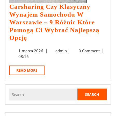
Carsharing Czy Klasyczny
Wynajem Samochodu W
Warszawie – 9 Różnic Które
Pomogą Ci Wybrać Najlepszą
Carsharing
Opcję
Czy
1
admin
1 marca 2026
|
admin
|
0 Comment
|
Klasyczny
marca
08:16
Wynajem
2026
Samochodu
READ
READ MORE
W
MORE
Warszawie
–
Search
for:
9
Różnic
Które