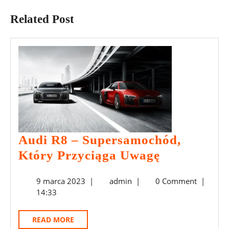
post:
post:
Related Post
Audi R8 – Supersamochód,
Audi
Który Przyciąga Uwagę
R8
9
admin
9 marca 2023
|
admin
|
0 Comment
|
–
marca
14:33
Supersamo
2023
Który
READ
READ MORE