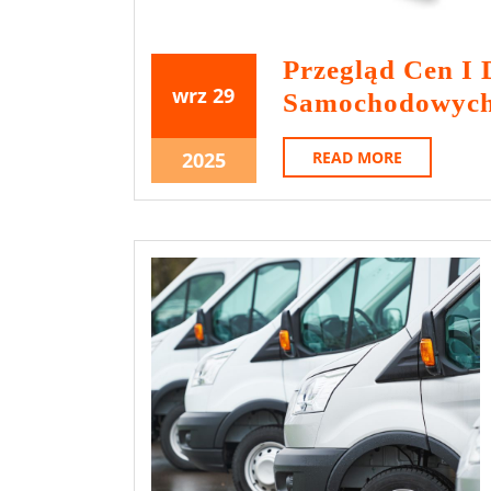
Przegląd Cen I
29
29
wrz
29
Samochodowych
września
września
2025
2025
29
READ
2025
READ MORE
MORE
września
2025