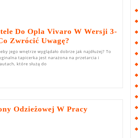
ele Do Opla Vivaro W Wersji 3-
Pokrowce
Co Zwrócić Uwagę?
Na
Fotele
yginalna tapicerka jest narażona na przetarcia i
autach, które służą do
Do
Opla
Vivaro
W
Wersji
ony Odzieżowej W Pracy
3-
zenie
Osobowej
ony
–
eżowej