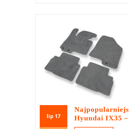
2025
Najpopularniej
17
17
lip
17
Hyundai IX35 –
lipca
lipca