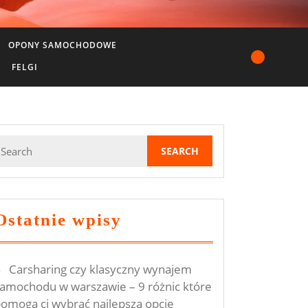
OPONY SAMOCHODOWE
FELGI
earch
or:
Ostatnie wpisy
Carsharing czy klasyczny wynajem
amochodu w warszawie – 9 różnic które
omogą ci wybrać najlepszą opcję