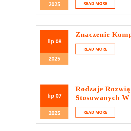
2025
2025
17
READ
2025
READ MORE
MORE
lipca
2025
Znaczenie Kompl
8
8
lip
08
lipca
lipca
READ
READ MORE
MORE
2025
2025
8
2025
lipca
2025
Rodzaje Rozwią
7
7
lip
07
Stosowanych W
lipca
lipca
2025
2025
7
READ
2025
READ MORE
MORE
lipca
2025