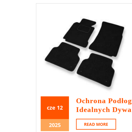
Ochrona Podło
12
12
cze
12
Idealnych Dyw
czerwca
czerwca
2025
2025
12
READ
2025
READ MORE
MORE