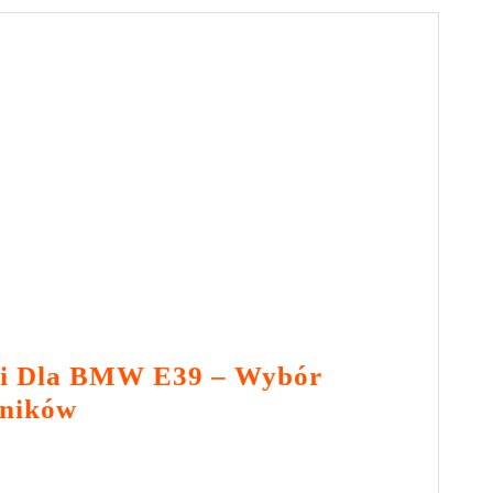
W
Lakierowaniu
gi Dla BMW E39 – Wybór
Ochrona
aników
Podłogi
Dla