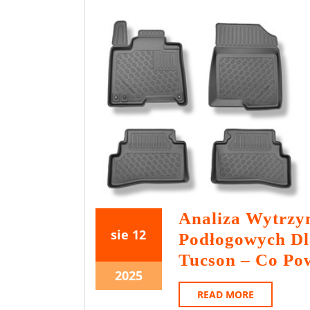
Analiza Wytrzy
12
12
sie
12
Podłogowych Dl
sierpnia
sierpnia
Tucson – Co Po
2025
2025
12
2025
sierpnia
READ
READ MORE
MORE