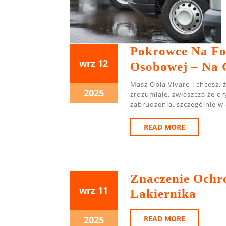
Pokrowce Na Fot
12
12
wrz
12
Osobowej – Na 
września
września
Masz Opla Vivaro i chcesz, żeby jego wnętrze wyglądało dobrze jak najdłużej? To
2025
2025
12
2025
zrozumiałe, zwłaszcza że or
września
zabrudzenia, szczególnie w 
2025
READ
READ MORE
MORE
Znaczenie Ochr
11
11
wrz
11
Znac
Lakiernika
września
września
Ochr
2025
2025
11
READ
2025
READ MORE
Odzi