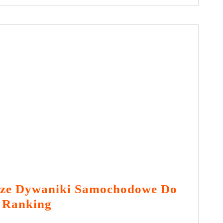
Podłogowych
Dla
Różnych
Generacji
Hyundai
Tucson
–
Co
Powinieneś
Wiedzieć?
sze Dywaniki Samochodowe Do
Najpopularniejsze
 Ranking
Dywaniki