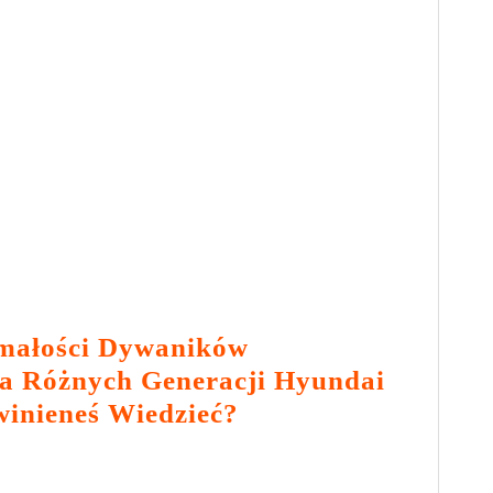
małości Dywaników
a Różnych Generacji Hyundai
Analiza
winieneś Wiedzieć?
Wytrzymałości
Dywaników