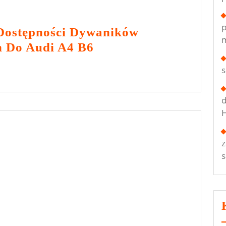
p
 Dostępności Dywaników
m
Przegląd
 Do Audi A4 B6
Cen
I
Dostępności
d
Dywaników
H
Samochodowych
Do
Audi
A4
B6