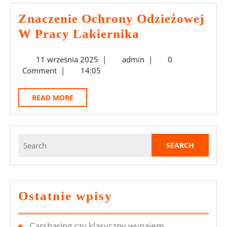
Znaczenie Ochrony Odzieżowej
Znaczenie
W Pracy Lakiernika
Ochrony
11
admin
11 września 2025
|
admin
|
0
Odzieżowej
września
Comment
|
14:05
W
2025
Pracy
READ
READ MORE
Lakiernika
MORE
Search
for:
Ostatnie wpisy
Carsharing czy klasyczny wynajem