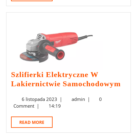
Tajemnica
MORE
Długowieczności
Lakieru
Szlifierki Elektryczne W
Szlif
Lakiernictwie Samochodowym
Elek
6
admin
6 listopada 2023
|
admin
|
0
W
listopada
Comment
|
14:19
Laki
2023
Sam
READ
READ MORE
MORE