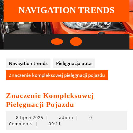
Skip
NAVIGATION TRENDS
to
content
Open
Button
Navigation trends
Pielęgnacja auta
Znaczenie kompleksowej pielęgnacji pojazdu
Znaczenie Kompleksowej
Pielęgnacji Pojazdu
8
8 lipca 2025
|
admin
|
0
lipca
Comments
|
09:11
2025