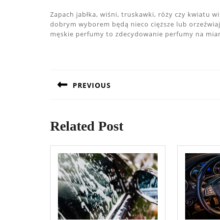
Zapach jabłka, wiśni, truskawki, róży czy kwiatu
dobrym wyborem będą nieco cięższe lub orzeźwiaj
męskie perfumy to zdecydowanie perfumy na mia
Nawigacja
wpisu
PREVIOUS
Previous
post:
Related Post