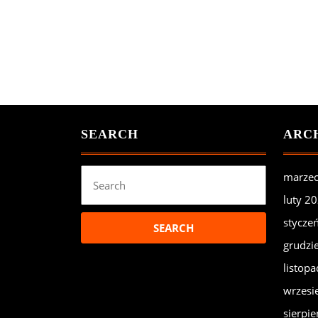
SEARCH
ARC
Search
marze
for:
luty 2
stycze
grudzi
listop
wrzesi
sierpi