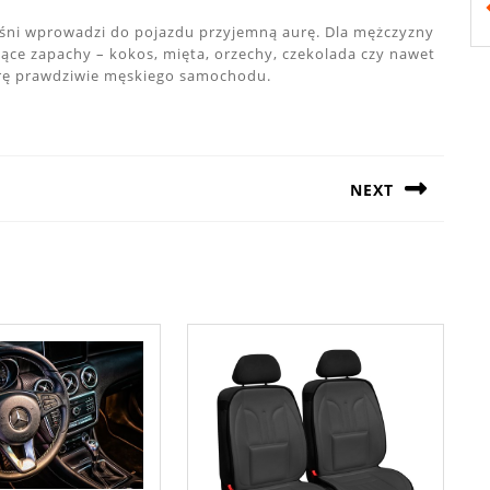
 wiśni wprowadzi do pojazdu przyjemną aurę. Dla mężczyzny
ące zapachy – kokos, mięta, orzechy, czekolada czy nawet
rę prawdziwie męskiego samochodu.
NEXT
Next
post: