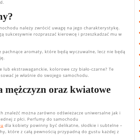
ad.
ny?
ochodu należy zwrócić uwagę na jego charakterystykę.
ą sukcesywnie rozpraszać kierowcę i przeszkadzać mu w
ie pachnące aromaty, które będą wyczuwalne, lecz nie będą
ję.
e lub ekstrawaganckie, kolorowe czy biało-czarne? Te
pasować je właśnie do swojego samochodu.
a mężczyzn oraz kwiatowe
h znaleźć można zarówno odświeżacze uniwersalne jak i
jednej z płci. Perfumy do samochodu
du
dla kobiety powinny być delikatne, słodkie i subtelne –
y, które z całą pewnością przypadną do gustu każdej z