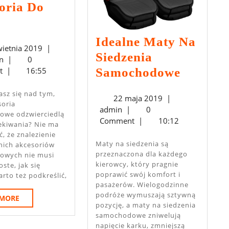
oria Do
kcesoria
Do
Idealne Maty Na
23
wietnia 2019
|
uta
Siedzenia
admin
kwietnia
n
|
0
Idealne
2019
Samochodowe
t
|
16:55
Maty
22
22 maja 2019
|
Na
soria
admin
maja
admin
|
0
we odzwierciedlą
Siedzen
2019
Comment
|
10:12
ekiwania? Nie ma
Samoch
, że znalezienie
Maty na siedzenia są
ich akcesoriów
przeznaczona dla każdego
owych nie musi
kierowcy, który pragnie
oste, jak się
poprawić swój komfort i
rto też podkreślić,
pasażerów. Wielogodzinne
podróże wymuszają sztywną
READ
 MORE
pozycję, a maty na siedzenia
MORE
samochodowe zniwelują
napięcie karku, zmniejszą