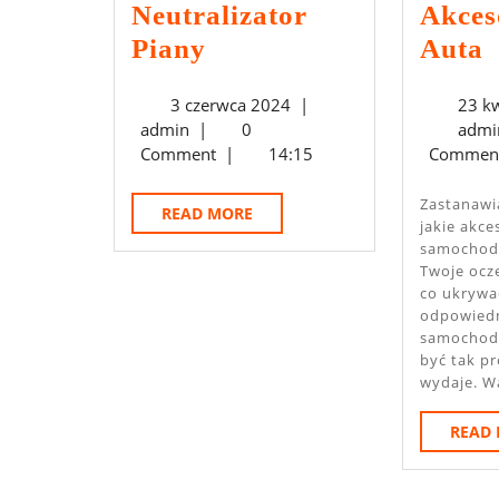
Neutralizator
Akces
Neutralizator
A
Piany
Auta
Piany
3
3 czerwca 2024
|
23 k
A
admin
czerwca
admin
|
0
admi
2024
Comment
|
14:15
Commen
Zastanawiasz się nad tym,
READ
READ MORE
jakie akce
MORE
samochodo
Twoje ocz
co ukrywać
odpowiedn
samochod
być tak pr
wydaje. Wa
READ