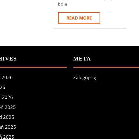
bóle
READ
READ MORE
MORE
HIVES
META
c 2026
Zaloguj się
026
ń 2026
eń 2025
ad 2025
eń 2025
eń 2025