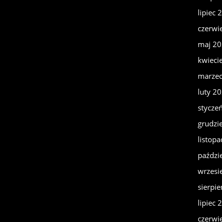
lipiec 
czerwi
maj 2
kwieci
marze
luty 2
stycze
grudzi
listop
paździ
wrzesi
sierpi
lipiec 
czerwi