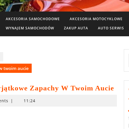
AKCESORIA SAMOCHODOWE
AKCESORIA MOTOCYKLOWE
WYNAJEM SAMOCHODÓW
ZAKUP AUTA
AUTO SERWIS
e
w twoim aucie
jątkowe Zapachy W Twoim Aucie
ents
|
11:24