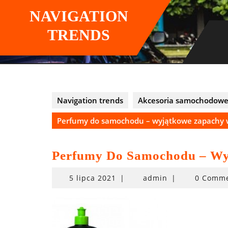
Skip
NAVIGATION
to
content
TRENDS
Navigation trends
Akcesoria samochodow
Perfumy do samochodu – wyjątkowe zapachy 
Perfumy Do Samochodu – Wy
5
5 lipca 2021
|
admin
|
0 Comm
lipca
2021