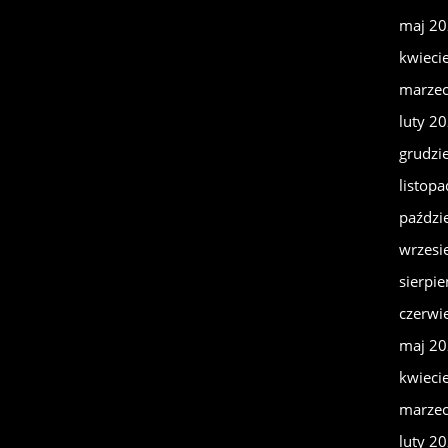
maj 2
kwieci
marze
luty 2
grudzi
listop
paździ
wrzesi
sierpi
czerwi
maj 2
kwieci
marze
luty 2