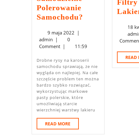
Filtr
Polerowanie
Lakie
Jak
Samochodu?
Przeprowadzić
18 k
9
9 maja 2022
|
admi
Samodzielne
admin
maja
admin
|
0
Commen
Polerowanie
2022
Comment
|
11:59
Samochodu?
READ
Drobne rysy na karoserii
samochodu sprawiają, że nie
wygląda on najlepiej. Na całe
szczęście problem ten można
bardzo szybko rozwiązać,
wykorzystując markowe
pasty polerskie, które
umożliwiają starcie
wierzchniej warstwy lakieru
READ
READ MORE
MORE