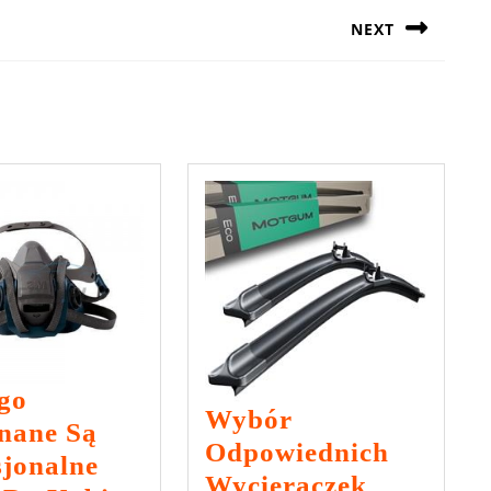
NEXT
Next
post:
go
Wybór
nane Są
Odpowiednich
sjonalne
Wycieraczek