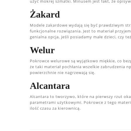
użyć mokrej szmatki. Minusem jest fakt, że opisy
Żakard
Modele żakardowe wydają się być prawdziwym strza
funkcjonalne rozwiązania. Jest to materiał przyje
genialna opcja, jeśli posiadamy małe dzieci, czy te
Welur
Pokrowce welurowe są wyjątkowo miękkie, co bez
że taki materiał pochłania wszelkie zabrudzenia np
powierzchnie nie nagrzewają się.
Alcantara
Alcantara to tworzywo, które na pierwszy rzut ok
parametrami użytkowymi. Pokrowce z tego materia
ilość czasu za kierownicą.
Nawigacja