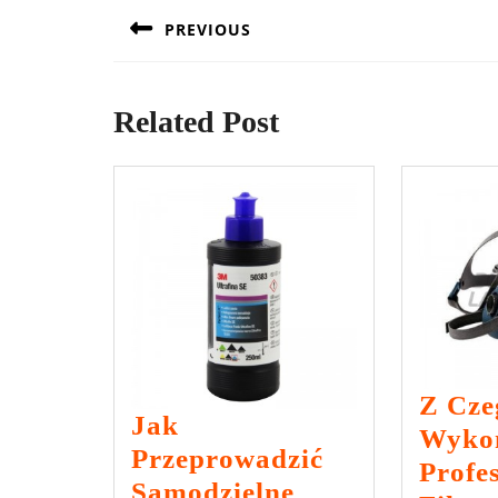
wpisu
PREVIOUS
Previous
post:
Related Post
Z Cze
Jak
Wyko
Przeprowadzić
Profe
Samodzielne