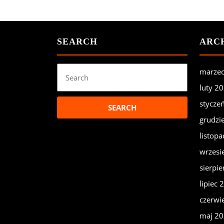
SEARCH
ARC
Search
marze
for:
luty 2
stycze
grudzi
listop
wrzesi
sierpi
lipiec 
czerwi
maj 2