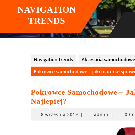
Skip
NAVIGATION
to
content
TRENDS
Navigation trends
Akcesoria samochodow
Pokrowce samochodowe – jaki materiał sprawdz
Pokrowce Samochodowe – Jak
Najlepiej?
8
8 września 2019
|
admin
|
0 C
września
2019