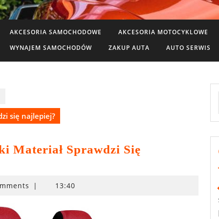
AKCESORIA SAMOCHODOWE
AKCESORIA MOTOCYKLOWE
WYNAJEM SAMOCHODÓW
ZAKUP AUTA
AUTO SERWIS
e
i się najlepiej?
i Materiał Sprawdzi Się
omments
|
13:40