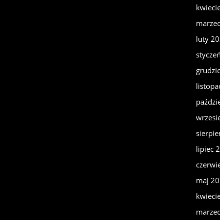
kwieci
marze
luty 2
stycze
grudzi
listop
paździ
wrzesi
sierpi
lipiec 
czerwi
maj 2
kwieci
marze