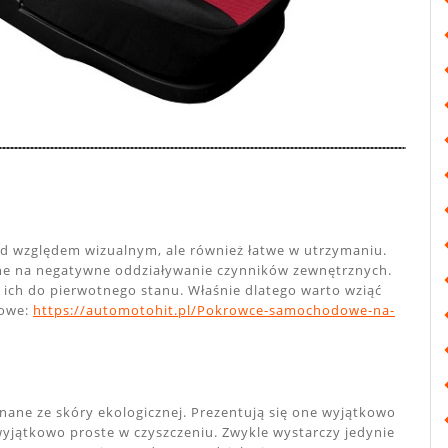
od względem wizualnym, ale również łatwe w utrzymaniu.
one na negatywne oddziaływanie czynników zewnętrznych.
ch do pierwotnego stanu. Właśnie dlatego warto wziąć
dowe:
https://automotohit.pl/Pokrowce-samochodowe-na-
ne ze skóry ekologicznej. Prezentują się one wyjątkowo
yjątkowo proste w czyszczeniu. Zwykle wystarczy jedynie