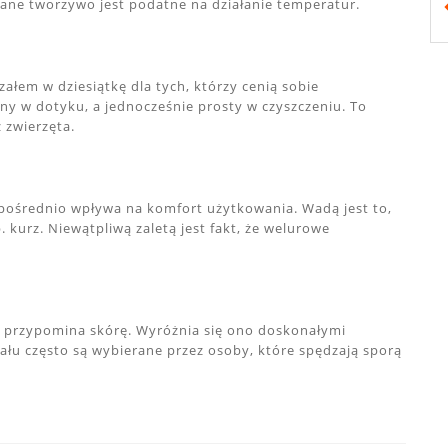
wane tworzywo jest podatne na działanie temperatur.
łem w dziesiątkę dla tych, którzy cenią sobie
mny w dotyku, a jednocześnie prosty w czyszczeniu. To
ż zwierzęta.
pośrednio wpływa na komfort użytkowania. Wadą jest to,
. kurz. Niewątpliwą zaletą jest fakt, że welurowe
a przypomina skórę. Wyróżnia się ono doskonałymi
łu często są wybierane przez osoby, które spędzają sporą