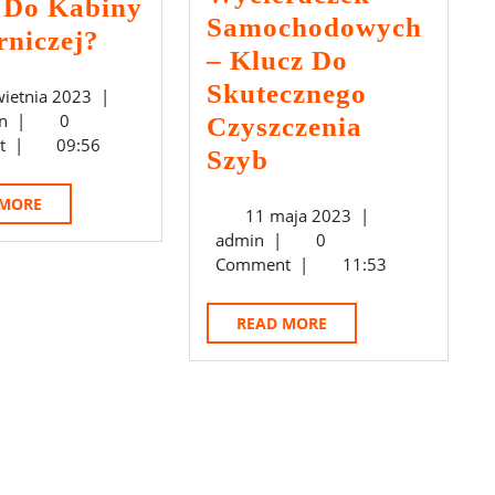
y Do Kabiny
Samochodowych
Z
rniczej?
– Klucz Do
Czego
Skutecznego
18
wietnia 2023
|
Wykonane
admin
kwietnia
n
|
0
Czyszczenia
Są
2023
t
|
09:56
Wybór
Szyb
Profesjonalne
Odpowiednich
Filtry
READ
 MORE
11
11 maja 2023
|
Wycieraczek
MORE
Do
admin
maja
admin
|
0
Samochodowych
2023
Comment
|
11:53
Kabiny
–
Lakierniczej?
Klucz
READ
READ MORE
MORE
Do
Skutecznego
Czyszczenia
Szyb