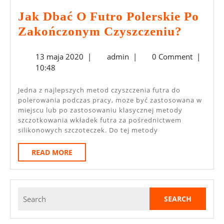
Jak Dbać O Futro Polerskie Po
Jak
Zakończonym Czyszczeniu?
Dbać
13
admin
13 maja 2020
|
admin
|
0 Comment
|
O
maja
10:48
Futro
2020
Polersk
Jedna z najlepszych metod czyszczenia futra do
polerowania podczas pracy, może być zastosowana w
Po
miejscu lub po zastosowaniu klasycznej metody
Zakoń
szczotkowania wkładek futra za pośrednictwem
silikonowych szczoteczek. Do tej metody
Czyszc
READ
READ MORE
MORE
Search
for: