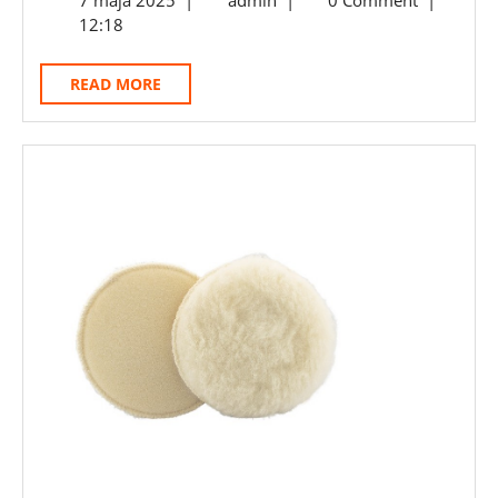
Dob
maja
12:18
Kol
2025
Lak
READ
READ MORE
W
MORE
Mot