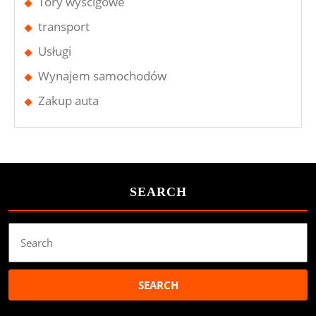
Tory wyścigowe
transport
Usługi
Wynajem samochodów
Zakup auta
SEARCH
Search
for: