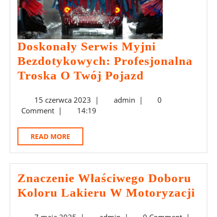
Doskonały Serwis Myjni
Bezdotykowych: Profesjonalna
Doskonały
Troska O Twój Pojazd
Serwis
15
admin
15 czerwca 2023
|
admin
|
0
Myjni
czerwca
Comment
|
14:19
Bezdotykowy
2023
Profesjonaln
READ
READ MORE
Troska
MORE
O
Twój
Znaczenie Właściwego Doboru
Pojazd
Zna
Koloru Lakieru W Motoryzacji
Wła
7
admin
7 maja 2025
|
admin
|
0 Comment
|