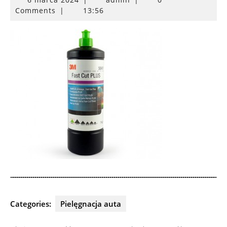
marca
Comments
|
13:56
2024
Categories:
Pielęgnacja auta