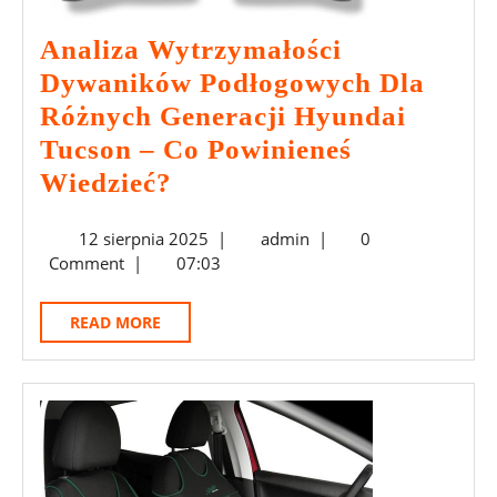
Analiza Wytrzymałości
Dywaników Podłogowych Dla
Różnych Generacji Hyundai
Tucson – Co Powinieneś
Analiza
Wiedzieć?
Wytrzymałości
12
admin
12 sierpnia 2025
|
admin
|
0
Dywaników
sierpnia
Comment
|
07:03
Podłogowych
2025
Dla
READ
READ MORE
Różnych
MORE
Generacji
Hyundai
Tucson
–