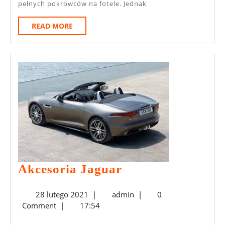
pełnych pokrowców na fotele. Jednak
READ
READ MORE
MORE
Akcesoria
Akcesoria Jaguar
Jaguar
28
admin
28 lutego 2021
|
admin
|
0
lutego
Comment
|
17:54
2021