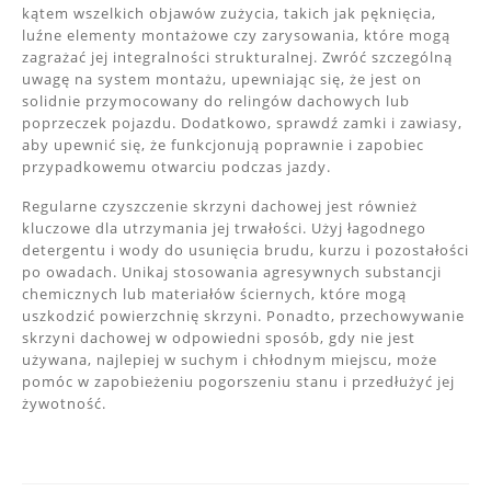
kątem wszelkich objawów zużycia, takich jak pęknięcia,
luźne elementy montażowe czy zarysowania, które mogą
zagrażać jej integralności strukturalnej. Zwróć szczególną
uwagę na system montażu, upewniając się, że jest on
solidnie przymocowany do relingów dachowych lub
poprzeczek pojazdu. Dodatkowo, sprawdź zamki i zawiasy,
aby upewnić się, że funkcjonują poprawnie i zapobiec
przypadkowemu otwarciu podczas jazdy.
Regularne czyszczenie skrzyni dachowej jest również
kluczowe dla utrzymania jej trwałości. Użyj łagodnego
detergentu i wody do usunięcia brudu, kurzu i pozostałości
po owadach. Unikaj stosowania agresywnych substancji
chemicznych lub materiałów ściernych, które mogą
uszkodzić powierzchnię skrzyni. Ponadto, przechowywanie
skrzyni dachowej w odpowiedni sposób, gdy nie jest
używana, najlepiej w suchym i chłodnym miejscu, może
pomóc w zapobieżeniu pogorszeniu stanu i przedłużyć jej
żywotność.
Nawigacja
wpisu