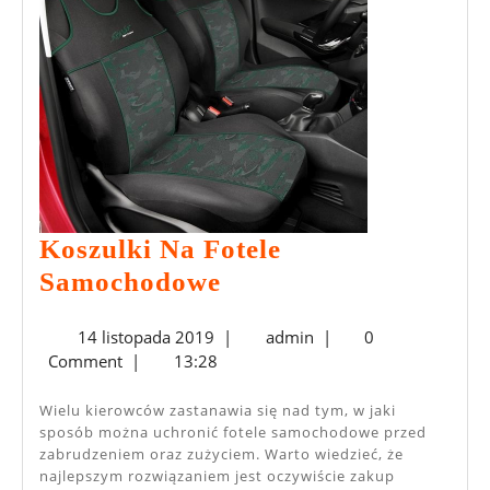
Co
Powinieneś
Wiedzieć?
Koszulki Na Fotele
Koszulki
Samochodowe
Na
14
admin
14 listopada 2019
|
admin
|
0
Fotele
listopada
Comment
|
13:28
Samochodowe
2019
Wielu kierowców zastanawia się nad tym, w jaki
sposób można uchronić fotele samochodowe przed
zabrudzeniem oraz zużyciem. Warto wiedzieć, że
najlepszym rozwiązaniem jest oczywiście zakup