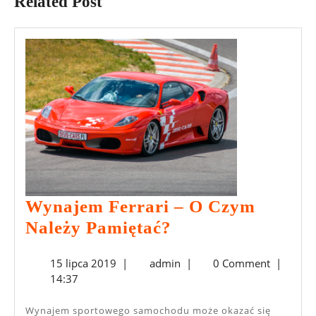
Related Post
Wynajem Ferrari – O Czym
Wynajem
Należy Pamiętać?
Ferrari
15
admin
15 lipca 2019
|
admin
|
0 Comment
|
–
lipca
14:37
O
2019
Czym
Wynajem sportowego samochodu może okazać się