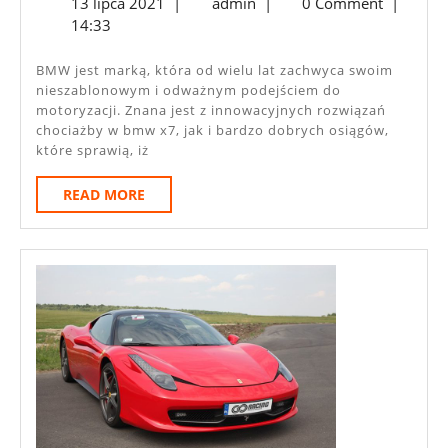
13
admin
13 lipca 2021
|
admin
|
0 Comment
|
Bmw
lipca
14:33
X7
2021
To
BMW jest marką, która od wielu lat zachwyca swoim
nieszablonowym i odważnym podejściem do
Tylko
motoryzacji. Znana jest z innowacyjnych rozwiązań
Zalety
chociażby w bmw x7, jak i bardzo dobrych osiągów,
które sprawią, iż
READ
READ MORE
MORE