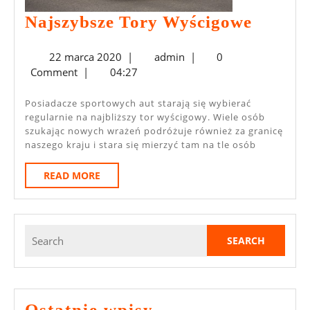
Najszy
Najszybsze Tory Wyścigowe
Tory
22
admin
22 marca 2020
|
admin
|
0
Wyści
marca
Comment
|
04:27
2020
Posiadacze sportowych aut starają się wybierać
regularnie na najbliższy tor wyścigowy. Wiele osób
szukając nowych wrażeń podróżuje również za granicę
naszego kraju i stara się mierzyć tam na tle osób
READ
READ MORE
MORE
Search
for:
Ostatnie wpisy