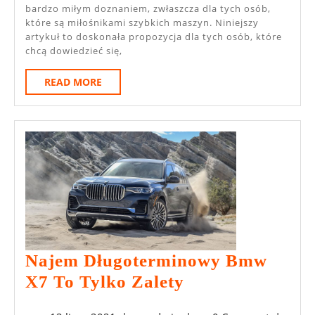
bardzo miłym doznaniem, zwłaszcza dla tych osób,
Należy
które są miłośnikami szybkich maszyn. Niniejszy
Pamiętać?
artykuł to doskonała propozycja dla tych osób, które
chcą dowiedzieć się,
READ
READ MORE
MORE
Najem Długoterminowy Bmw
Najem
X7 To Tylko Zalety
Długoterminow