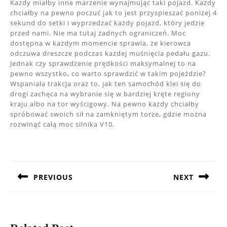
Każdy miałby inne marzenie wynajmując taki pojazd. Każdy
chciałby na pewno poczuć jak to jest przyspieszać poniżej 4
sekund do setki i wyprzedzać każdy pojazd, który jedzie
przed nami. Nie ma tutaj żadnych ograniczeń. Moc
dostępna w każdym momencie sprawia, że kierowca
odczuwa dreszcze podczas każdej muśnięcia pedału gazu.
Jednak czy sprawdzenie prędkości maksymalnej to na
pewno wszystko, co warto sprawdzić w takim pojeździe?
Wspaniała trakcja oraz to, jak ten samochód klei się do
drogi zachęca na wybranie się w bardziej kręte regiony
kraju albo na tor wyścigowy. Na pewno każdy chciałby
spróbować swoich sił na zamkniętym torze, gdzie można
rozwinąć całą moc silnika V10.
Nawigacja
wpisu
PREVIOUS
NEXT
Previous
Next
post:
post: