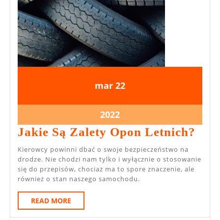
22
22
mar
22
marca
marca
2022
2022
22
2022
marca
Jaki
Jakie Są Zalety Opon Letnich?
2022
Są
Kierowcy powinni dbać o swoje bezpieczeństwo na
Zale
drodze. Nie chodzi nam tylko i wyłącznie o stosowanie
się do przepisów, chociaż ma to spore znaczenie, ale
Opo
również o stan naszego samochodu.
Let
READ
READ MORE
MORE