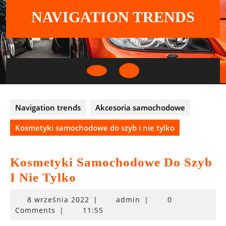
Skip
NAVIGATION TRENDS
to
content
Open
Button
Navigation trends
Akcesoria samochodowe
Kosmetyki samochodowe do szyb i nie tylko
Kosmetyki Samochodowe Do Szyb
I Nie Tylko
8
8 września 2022
|
admin
|
0
września
Comments
|
11:55
2022