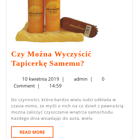
Czy Można Wyczyścić
Czy
Tapicerkę Samemu?
Można
10
admin
10 kwietnia 2019
|
admin
|
0
Wyczyścić
kwietnia
Comment
|
14:59
Tapicerkę
2019
Samemu?
Do czynności, które bardzo wielu ludzi odkłada w
czasie mimo, że myśli o nich na co dzień z pewnością
można zaliczyć czyszczenie wnętrza samochodu.
Każdego dnia wsiadając do auta, wielu
READ
READ MORE
MORE