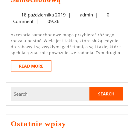
Kamerę
18
admin
18 października 2019
|
admin
|
0
Samochodową
października
Comment
|
09:36
2019
Akcesoria samochodowe mogą przybierać różnego
rodzaju postać. Wiele jest takich, które służą jedynie
do zabawy i są zwykłymi gadżetami, a są i takie, które
spełniają znacznie poważniejsze zadania. Tym drugim
READ
READ MORE
MORE
Search
for:
Ostatnie wpisy