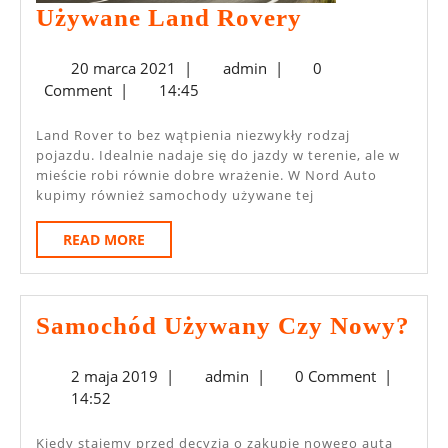
Używane
Używane Land Rovery
Land
20
admin
20 marca 2021
|
admin
|
0
Rovery
marca
Comment
|
14:45
2021
Land Rover to bez wątpienia niezwykły rodzaj
pojazdu. Idealnie nadaje się do jazdy w terenie, ale w
mieście robi równie dobre wrażenie. W Nord Auto
kupimy również samochody używane tej
READ
READ MORE
MORE
Sa
Samochód Używany Czy Nowy?
Uż
2
admin
2 maja 2019
|
admin
|
0 Comment
|
Cz
maja
14:52
No
2019
Kiedy stajemy przed decyzją o zakupie nowego auta