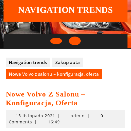
Skip
NAVIGATION TRENDS
to
content
Open
Button
Navigation trends
Zakup auta
Nowe Volvo z salonu – konfiguracja, oferta
Nowe Volvo Z Salonu –
Konfiguracja, Oferta
13
13 listopada 2021
|
admin
|
0
listopada
Comments
|
16:49
2021