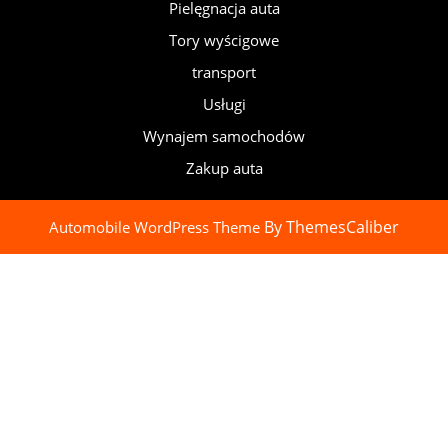
Pielęgnacja auta
Tory wyścigowe
transport
Usługi
Wynajem samochodów
Zakup auta
By ThemesCaliber
Automobile WordPress Theme
Scroll
Up