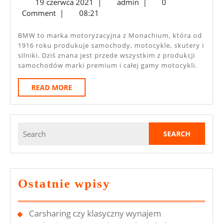
19
admin
19 czerwca 2021
|
admin
|
0
Co
czerwca
Comment
|
08:21
Je
2021
Wyróżnia
BMW to marka motoryzacyjna z Monachium, która od
1916 roku produkuje samochody, motocykle, skutery i
Na
silniki. Dziś znana jest przede wszystkim z produkcji
Rynku?
samochodów marki premium i całej gamy motocykli.
READ
READ MORE
MORE
Search
for:
Ostatnie wpisy
Carsharing czy klasyczny wynajem