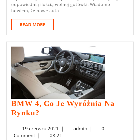
odpowiednią ilością wolnej gotówki. Wiadomo
bowiem, że nowe auta
READ
READ MORE
MORE
BMW 4, Co Je Wyróżnia Na
BMW
Rynku?
4,
19
admin
19 czerwca 2021
|
admin
|
0
Co
czerwca
Comment
|
08:21