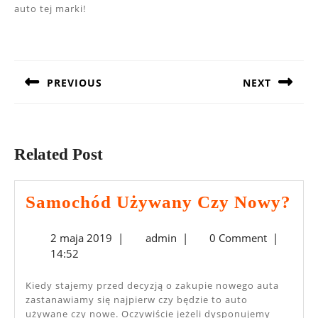
auto tej marki!
Nawigacja
wpisu
PREVIOUS
NEXT
Previous
Next
post:
post:
Related Post
Sa
Samochód Używany Czy Nowy?
Uż
2
admin
2 maja 2019
|
admin
|
0 Comment
|
Cz
maja
14:52
No
2019
Kiedy stajemy przed decyzją o zakupie nowego auta
zastanawiamy się najpierw czy będzie to auto
używane czy nowe. Oczywiście jeżeli dysponujemy