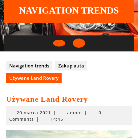
Skip
NAVIGATION TRENDS
to
content
Open
Button
Navigation trends
Zakup auta
Używane Land Rovery
Używane Land Rovery
20
20 marca 2021
|
admin
|
0
marca
Comments
|
14:45
2021