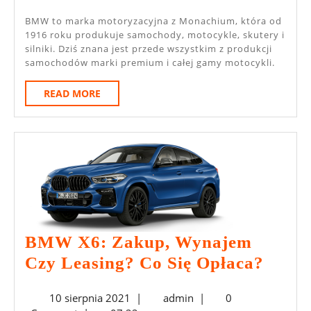
Je
2021
Wyróżnia
BMW to marka motoryzacyjna z Monachium, która od
1916 roku produkuje samochody, motocykle, skutery i
Na
silniki. Dziś znana jest przede wszystkim z produkcji
Rynku?
samochodów marki premium i całej gamy motocykli.
READ
READ MORE
MORE
BMW X6: Zakup, Wynajem
BMW
Czy Leasing? Co Się Opłaca?
X6:
10
admin
10 sierpnia 2021
|
admin
|
0
Zaku