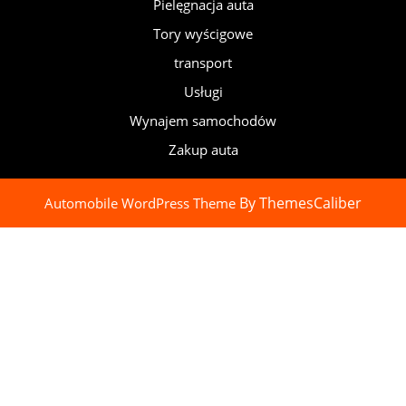
Pielęgnacja auta
Tory wyścigowe
transport
Usługi
Wynajem samochodów
Zakup auta
By ThemesCaliber
Automobile WordPress Theme
Scroll
Up