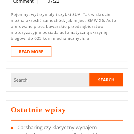
sierpnia
Comment
|
07:22
Wyna
2021
Czy
Pojemny, wytrzymały i szybki SUV. Tak w skrócie
można określić samochód, jakim jest BMW X6. Auto
Leasi
oferowane przez bawarskie przedsiębiorstwo
Co
motoryzacyjne posiada automatyczną skrzynię
biegów, do 625 koni mechanicznych, a
Się
Opła
READ
READ MORE
MORE
Search
for:
Ostatnie wpisy
Carsharing czy klasyczny wynajem